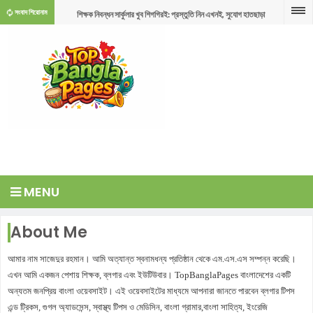
শিক্ষক নিবন্ধন সার্কুলার খুব শিগগিরই: প্রস্তুতি নিন এখনই, সুযোগ হাতছাড়া
সংবাদ শিরোনাম
করবেন না!
চাকরির বয়স বৃদ্ধির দাবিতে ইতিহাসের বৃহত্তম মহাসমাবেশের ডাক।
শিশুদের হাম রোগ থেকে বাঁচার উপায়: সচেতনতা ও প্রতিরোধই প্রধান
চাবিকাঠি
৩ বছর ব্যাকডেট নাকি স্থায়ী ৩৫ বছর কোনটি হচ্ছে।
সরকারী চাকরীর বয়স বৃদ্ধি নিশ্চিত হচ্ছে।
ডেনমার্কে স্কলারশিপ, ভিসা, চাকরি, পরিবার, খরচ সকল সুযোগ সুবিধা।
আপনার কন্যাসন্তানের নিরাপত্তার জন্য ২০ টি টিপস।
লন্ডনের ভিসা পাওয়ার সঠিক উপায় ও গুরুত্বপূর্ণ তথ্য।
MENU
বর্তমান সময়ের জন্য ১০ টি বিজনেজ আইডিয়া।
About Me
ডেনমার্কে আসার আগে একবার পড়ুন।
বিভিন্ন পরীক্ষায় আসা ১০০+ গুরুত্বপূর্ণ সন্ধি বিচ্ছেদ।
আমার নাম সাজেদুর রহমান। আমি অত্যান্ত স্বনামধন্য প্রতিষ্ঠান থেকে এম.এস.এস সম্পন্ন করেছি।
এখন আমি একজন পেশায় শিক্ষক, ব্লগার এবং ইউটিউবার। TopBanglaPages বাংলাদেশের একটি
ডায়বেটিস নিয়ন্ত্রণের সহজ কিছু উপায়।
অন্যতম জনপ্রিয় বাংলা ওয়েবসাইট। এই ওয়েবসাইটের মাধ্যমে আপনারা জানতে পারবেন ব্লগার টিপস
চুল পাকার কারণ ও প্রতিকারের উপায়।
এন্ড ট্রিকস, গুগল অ্যাডসেন্স, স্বাস্থ্য টিপস ও মেডিসিন, বাংলা গ্রামার,বাংলা সাহিত্য, ইংরেজি