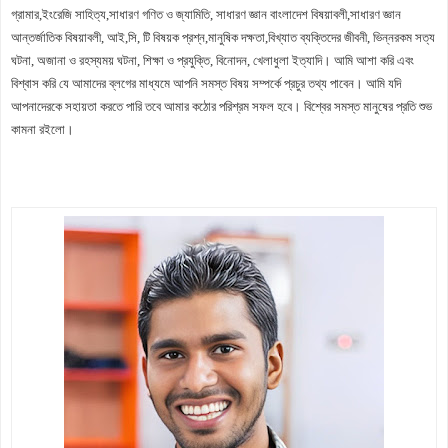
গ্রামার,ইংরেজি সাহিত্য,সাধারণ গণিত ও জ্যামিতি, সাধারণ জ্ঞান বাংলাদেশ বিষয়াবলী,সাধারণ জ্ঞান
মাথা ব্যথা থেকে মুক্তির সহজ দোয়া।
আন্তর্জাতিক বিষয়াবলী, আই,সি, টি বিষয়ক প্রশ্ন,মানুষিক দক্ষতা,বিখ্যাত ব্যক্তিদের জীবনী, ভিন্নরকম সত্য
চরিত্রহীন নারী চেনার ২০ টি সহজ উপায়।
ঘটনা, অজানা ও রহস্যময় ঘটনা, শিক্ষা ও প্রযুক্তি, বিনোদন, খেলাধুলা ইত্যাদি। আমি আশা করি এবং
বিশ্বাস করি যে আমাদের ব্লগের মাধ্যমে আপনি সমস্ত বিষয় সম্পর্কে প্রচুর তথ্য পাবেন। আমি যদি
কিডনিতে পাথর হলে করণীয় ও চিকিৎসা।
আপনাদেরকে সহা
য়তা করতে পারি তবে আমার কঠোর পরিশ্রম সফল হ
বে। বিশ্বের সমস্ত মানুষের প্রতি শুভ
কামনা রইলো
।
১৮ তম লিখিত ফলাফল নিয়ে সর্বশেষ ভিডিও।
অষ্টাদশ শিক্ষক নিবন্ধনের লিখিত ফল আগামী সপ্তাহে।
নিবন্ধন ভাইভার জন্য কি কি কাগজ লাগে ও বিশেষ কিছু পরামর্শ।
১৪ হাজার প্রার্থীর শাহবাগে লাগাতার আন্দোলনের ঘোষণা!