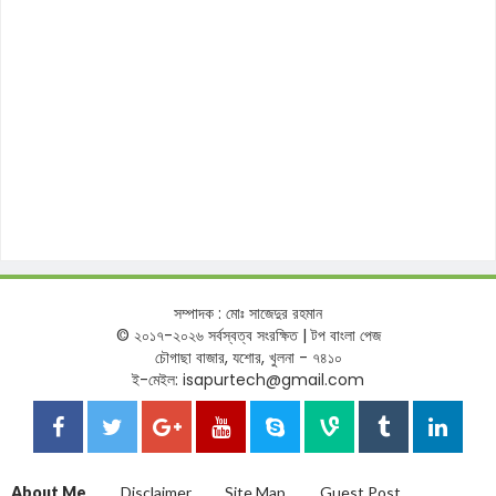
সম্পাদক : মোঃ সাজেদুর রহমান
© ২০১৭-২০২৬ সর্বস্বত্ব সংরক্ষিত | টপ বাংলা পেজ
চৌগাছা বাজার, যশোর, খুলনা - ৭৪১০
ই-মেইল: isapurtech@gmail.com
About Me
Disclaimer
Site Map
Guest Post