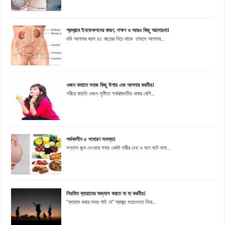
প্রস্রাবে ইনফেকশনের কারণ, লক্ষণ ও আরও কিছু আলোচনা।
যদি আপনার বয়স ৪৫ বছরের নিচে থাকে তাহলে আপনার...
ওজন কমাতে সহজ কিছু উপায় এবং আপনার করনীয়।
শরীরে বাড়তি ওজন সৃষ্টিতে শর্করাজাতীয় খাবার বেশি...
গর্ভকালীন ৫ সাধারণ সমস্যা।
সন্তান জন্ম দেওয়ার সময় একটা নারীর দেহ ও মনে ঘটে নানা...
নিয়মিত ব্যায়ামের অভ্যাস করতে যা যা করনীয়।
“ব্যায়াম করার সময় পাই না” স্বাস্থ্য সচেতনতা নিয়ে...