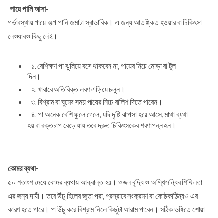
পায়ে পানি আসা-
গর্ভাবস্থায় পায়ে অল্প পানি জমাটা স্বাভাবিক। এ জন্য আতঙ্কিত হওয়ার বা চিকিৎসা
নেওয়ারও কিছু নেই।
১. বেশিক্ষণ পা ঝুলিয়ে বসে থাকবেন না, পায়ের নিচে মোড়া বা টুল
দিন।
২. খাবারে অতিরিক্ত লবণ এড়িয়ে চলুন।
৩. বিশ্রাম বা ঘুমের সময় পায়ের নিচে বালিশ দিতে পারেন।
৪. পা অনেক বেশি ফুলে গেলে, যদি দৃষ্টি ঝাপসা হয়ে আসে, মাথা ব্যথা
হয় বা রক্তচাপ বেড়ে যায় তবে দ্রুত চিকিৎসকের শরণাপন্ন হন।
কোমর ব্যথা-
৫০ শতাংশ মেয়ে কোমর ব্যথায় আক্রান্ত হয়। ওজন বৃদ্ধি ও অস্থিসন্ধির শিথিলতা
এর জন্য দায়ী। তবে উঁচু হিলের জুতা পরা, প্রস্রাবে সংক্রমণ বা কোষ্ঠকাঠিন্যও এর
কারণ হতে পারে। পা উঁচু করে বিশ্রাম নিলে কিছুটা আরাম পাবেন। সঠিক ভঙ্গিতে শোয়া