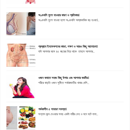
অণ্ডথলি ফুলে যাওয়ার কারণ ও প্রতিকার।
অণ্ডথলি ফুলে যাওয়া হলো অণ্ডথলি অস্বাভাবিক বড় হওয়া।...
প্রস্রাবে ইনফেকশনের কারণ, লক্ষণ ও আরও কিছু আলোচনা।
যদি আপনার বয়স ৪৫ বছরের নিচে থাকে তাহলে আপনার...
ওজন কমাতে সহজ কিছু উপায় এবং আপনার করনীয়।
শরীরে বাড়তি ওজন সৃষ্টিতে শর্করাজাতীয় খাবার বেশি...
গর্ভকালীন ৫ সাধারণ সমস্যা।
সন্তান জন্ম দেওয়ার সময় একটা নারীর দেহ ও মনে ঘটে নানা...