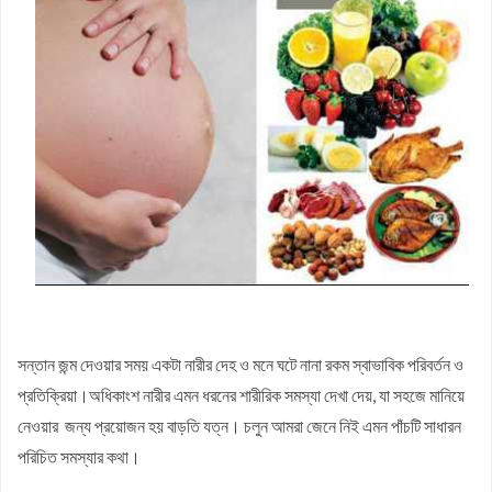
মাথা ব্যথা থেকে মুক্তির সহজ দোয়া।
চরিত্রহীন নারী চেনার ২০ টি সহজ উপায়।
কিডনিতে পাথর হলে করণীয় ও চিকিৎসা।
১৮ তম লিখিত ফলাফল নিয়ে সর্বশেষ ভিডিও।
অষ্টাদশ শিক্ষক নিবন্ধনের লিখিত ফল আগামী সপ্তাহে।
নিবন্ধন ভাইভার জন্য কি কি কাগজ লাগে ও বিশেষ কিছু পরামর্শ।
১৪ হাজার প্রার্থীর শাহবাগে লাগাতার আন্দোলনের ঘোষণা!
সন্তান জন্ম দেওয়ার সময় একটা নারীর দেহ ও মনে ঘটে নানা রকম স্বাভাবিক পরিবর্তন ও
প্রতিক্রিয়া।অধিকাংশ নারীর এমন ধরনের শারীরিক সমস্যা দেখা দেয়, যা সহজে মানিয়ে
নেওয়ার জন্য প্রয়োজন হয় বাড়তি যত্ন। চলুন আমরা জেনে নিই এমন পাঁচটি সাধারন
পরিচিত সমস্যার কথা।