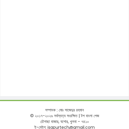
সম্পাদক : মোঃ সাজেদুর রহমান
© ২০১৭-২০২৬ সর্বস্বত্ব সংরক্ষিত | টপ বাংলা পেজ
চৌগাছা বাজার, যশোর, খুলনা - ৭৪১০
ই-মেইল: isapurtech@gmail.com